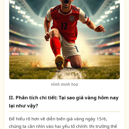
Hình minh hoạ
II. Phân tích chi tiết: Tại sao giá vàng hôm nay
lại như vậy?
Để hiểu rõ hơn về diễn biến giá vàng ngày 15/6,
chúng ta cần nhìn vào hai yếu tố chính: thị trường thế