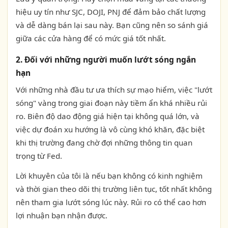
hiệu uy tín như SJC, DOJI, PNJ để đảm bảo chất lượng
và dễ dàng bán lại sau này. Bạn cũng nên so sánh giá
giữa các cửa hàng để có mức giá tốt nhất.
2. Đối với những người muốn lướt sóng ngắn
hạn
Với những nhà đầu tư ưa thích sự mạo hiểm, việc "lướt
sóng" vàng trong giai đoạn này tiềm ẩn khá nhiều rủi
ro. Biên độ dao động giá hiện tại không quá lớn, và
việc dự đoán xu hướng là vô cùng khó khăn, đặc biệt
khi thị trường đang chờ đợi những thông tin quan
trọng từ Fed.
Lời khuyên của tôi là nếu bạn không có kinh nghiệm
và thời gian theo dõi thị trường liên tục, tốt nhất không
nên tham gia lướt sóng lúc này. Rủi ro có thể cao hơn
lợi nhuận bạn nhận được.