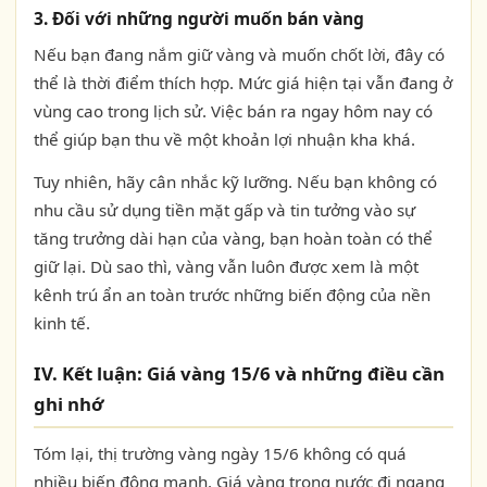
3. Đối với những người muốn bán vàng
Nếu bạn đang nắm giữ vàng và muốn chốt lời, đây có
thể là thời điểm thích hợp. Mức giá hiện tại vẫn đang ở
vùng cao trong lịch sử. Việc bán ra ngay hôm nay có
thể giúp bạn thu về một khoản lợi nhuận kha khá.
Tuy nhiên, hãy cân nhắc kỹ lưỡng. Nếu bạn không có
nhu cầu sử dụng tiền mặt gấp và tin tưởng vào sự
tăng trưởng dài hạn của vàng, bạn hoàn toàn có thể
giữ lại. Dù sao thì, vàng vẫn luôn được xem là một
kênh trú ẩn an toàn trước những biến động của nền
kinh tế.
IV. Kết luận: Giá vàng 15/6 và những điều cần
ghi nhớ
Tóm lại, thị trường vàng ngày 15/6 không có quá
nhiều biến động mạnh. Giá vàng trong nước đi ngang