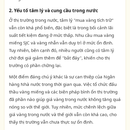
2. Yếu tố tâm lý và cung cầu trong nước
Ở thị trường trong nước, tâm lý "mua vàng tích trữ"
vẫn còn khá phổ biến, đặc biệt là trong bối cảnh lãi
suất tiết kiệm đang ở mức thấp. Nhu cầu mua vàng
miếng SJC và vàng nhẫn vẫn duy trì ở mức ổn định.
Tuy nhiên, bên cạnh đó, nhiều người cũng có tâm lý
chờ đợi giá giảm thêm để "bắt đáy", khiến cho thị
trường có phần chững lại.
Một điểm đáng chú ý khác là sự can thiệp của Ngân
hàng Nhà nước trong thời gian qua. Việc tổ chức đấu
thầu vàng miếng và các biện pháp bình ổn thị trường
đã phần nào giúp giá vàng trong nước không tăng quá
nóng so với thế giới. Tuy nhiên, mức chênh lệch giữa
giá vàng trong nước và thế giới vẫn còn khá cao, cho
thấy thị trường vẫn chưa thực sự ổn định.