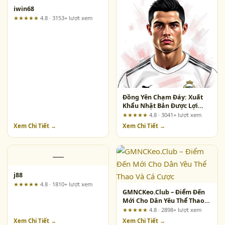
iwin68
★★★★★
4.8 · 3153+ lượt xem
Đồng Yên Chạm Đáy: Xuất
Khẩu Nhật Bản Được Lợi
Hay Thiệt?
★★★★★
4.8 · 3041+ lượt xem
Xem Chi Tiết →
Xem Chi Tiết →
—
j88
★★★★★
4.8 · 1810+ lượt xem
GMNCKeo.Club – Điểm Đến
Mới Cho Dân Yêu Thể Thao
Và Cá Cược
★★★★★
4.8 · 2898+ lượt xem
Xem Chi Tiết →
Xem Chi Tiết →