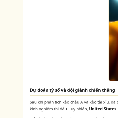
Dự đoán tỷ số và đội giành chiến thắng
Sau khi phân tích kèo châu Á và kèo tài xỉu, đã
kinh nghiệm thi đấu. Tuy nhiên,
United States