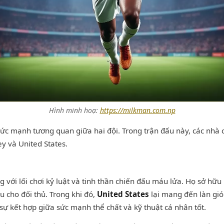
Hình minh hoạ:
https://milkman.com.np
 sức mạnh tương quan giữa hai đội. Trong trận đấu này, các nhà
y và United States.
ng với lối chơi kỷ luật và tinh thần chiến đấu máu lửa. Họ sở hữ
u cho đối thủ. Trong khi đó,
United States
lại mang đến làn gió 
sự kết hợp giữa sức mạnh thể chất và kỹ thuật cá nhân tốt.