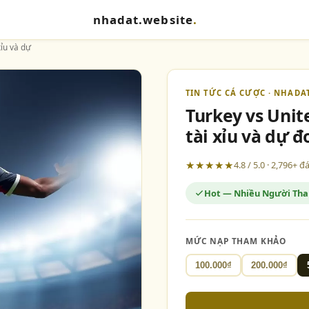
nhadat.website
.
xỉu và dự
TIN TỨC CÁ CƯỢC · NHADA
Turkey vs Unit
tài xỉu và dự 
★★★★★
4.8 / 5.0 · 2,796+ 
Hot — Nhiều Người Tha
MỨC NẠP THAM KHẢO
100.000₫
200.000₫