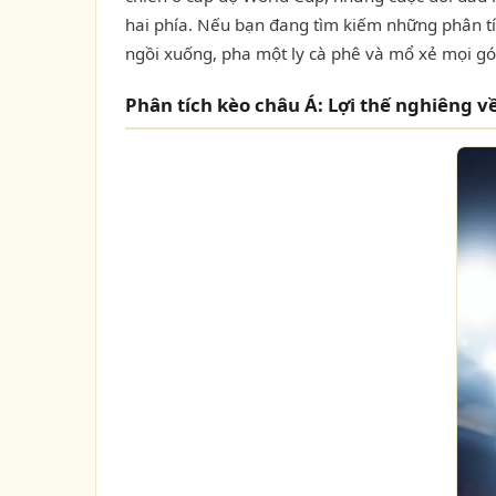
hai phía. Nếu bạn đang tìm kiếm những phân tích
ngồi xuống, pha một ly cà phê và mổ xẻ mọi góc
Phân tích kèo châu Á: Lợi thế nghiêng về