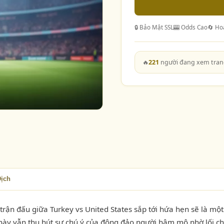
🔒 Bảo Mật SSL
🎰 Odds Cao
🔄 Ho
🔥
221
người đang xem tran
Dịch
rận đấu giữa Turkey vs United States sắp tới hứa hẹn sẽ là một 
ày vẫn thu hút sự chú ý của đông đảo người hâm mộ nhờ lối chơi