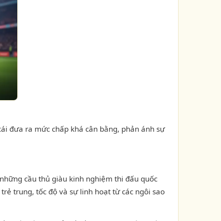
 cái đưa ra mức chấp khá cân bằng, phản ánh sự
u những cầu thủ giàu kinh nghiệm thi đấu quốc
trẻ trung, tốc độ và sự linh hoạt từ các ngôi sao