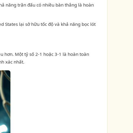
, khả năng trận đấu có nhiều bàn thắng là hoàn
d States lại sở hữu tốc độ và khả năng bọc lót
ều hơn. Một tỷ số 2-1 hoặc 3-1 là hoàn toàn
nh xác nhất.