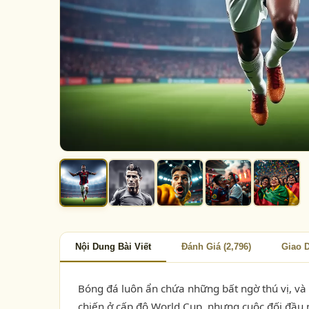
Nội Dung Bài Viết
Đánh Giá (2,796)
Giao 
Bóng đá luôn ẩn chứa những bất ngờ thú vị, và t
chiến ở cấp độ World Cup, nhưng cuộc đối đầu n