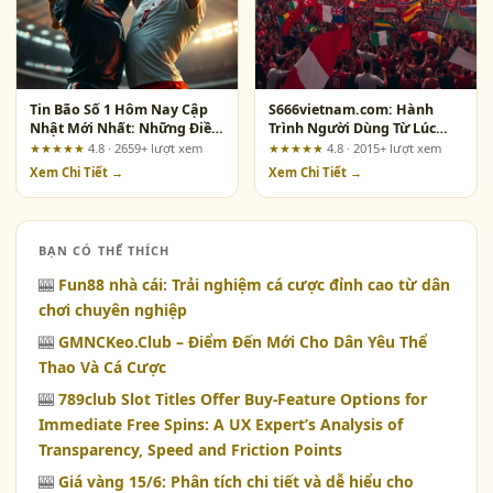
Tin Bão Số 1 Hôm Nay Cập
S666vietnam.com: Hành
Nhật Mới Nhất: Những Điều
Trình Người Dùng Từ Lúc
Bạn Cần Biết Ngay
Vào Trang Đến Khi Nhận Hỗ
★★★★★
4.8 · 2659+ lượt xem
★★★★★
4.8 · 2015+ lượt xem
Trợ
Xem Chi Tiết →
Xem Chi Tiết →
BẠN CÓ THỂ THÍCH
🎰
Fun88 nhà cái: Trải nghiệm cá cược đỉnh cao từ dân
chơi chuyên nghiệp
🎰
GMNCKeo.Club – Điểm Đến Mới Cho Dân Yêu Thể
Thao Và Cá Cược
🎰
789club Slot Titles Offer Buy-Feature Options for
Immediate Free Spins: A UX Expert’s Analysis of
Transparency, Speed and Friction Points
🎰
Giá vàng 15/6: Phân tích chi tiết và dễ hiểu cho