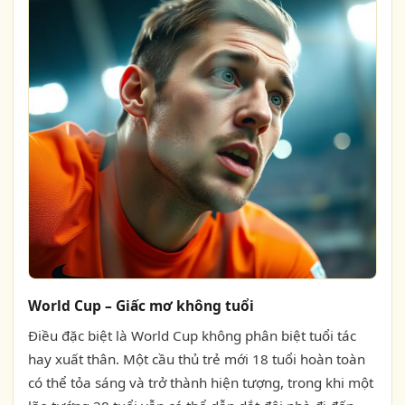
World Cup – Giấc mơ không tuổi
Điều đặc biệt là World Cup không phân biệt tuổi tác
hay xuất thân. Một cầu thủ trẻ mới 18 tuổi hoàn toàn
có thể tỏa sáng và trở thành hiện tượng, trong khi một