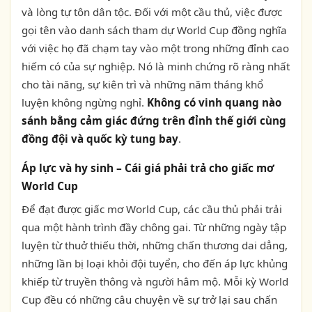
và lòng tự tôn dân tộc. Đối với một cầu thủ, việc được
gọi tên vào danh sách tham dự World Cup đồng nghĩa
với việc họ đã chạm tay vào một trong những đỉnh cao
hiếm có của sự nghiệp. Nó là minh chứng rõ ràng nhất
cho tài năng, sự kiên trì và những năm tháng khổ
luyện không ngừng nghỉ.
Không có vinh quang nào
sánh bằng cảm giác đứng trên đỉnh thế giới cùng
đồng đội và quốc kỳ tung bay
.
Áp lực và hy sinh – Cái giá phải trả cho giấc mơ
World Cup
Để đạt được giấc mơ World Cup, các cầu thủ phải trải
qua một hành trình đầy chông gai. Từ những ngày tập
luyện từ thuở thiếu thời, những chấn thương dai dẳng,
những lần bị loại khỏi đội tuyển, cho đến áp lực khủng
khiếp từ truyền thông và người hâm mộ. Mỗi kỳ World
Cup đều có những câu chuyện về sự trở lại sau chấn