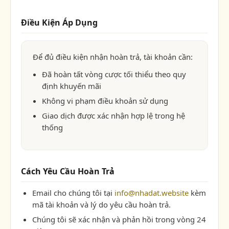
Điều Kiện Áp Dụng
Để đủ điều kiện nhận hoàn trả, tài khoản cần:
Đã hoàn tất vòng cược tối thiểu theo quy
định khuyến mãi
Không vi phạm điều khoản sử dụng
Giao dịch được xác nhận hợp lệ trong hệ
thống
Cách Yêu Cầu Hoàn Trả
Email cho chúng tôi tại
info@nhadat.website
kèm
mã tài khoản và lý do yêu cầu hoàn trả.
Chúng tôi sẽ xác nhận và phản hồi trong vòng 24