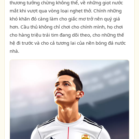
thương tưởng chừng không thể, về những giọt nước
mắt khi vượt qua vòng loại nghẹt thở. Chính những
khó khăn đó càng làm cho giấc mơ trở nên quý giá
hơn. Cầu thủ không chỉ chơi cho chính mình, họ chơi
cho hàng triệu trái tim đang dõi theo, cho những thế
hệ đi trước và cho cả tương lai của nền bóng đá nước
nhà.