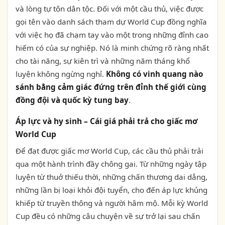
và lòng tự tôn dân tộc. Đối với một cầu thủ, việc được
gọi tên vào danh sách tham dự World Cup đồng nghĩa
với việc họ đã chạm tay vào một trong những đỉnh cao
hiếm có của sự nghiệp. Nó là minh chứng rõ ràng nhất
cho tài năng, sự kiên trì và những năm tháng khổ
luyện không ngừng nghỉ.
Không có vinh quang nào
sánh bằng cảm giác đứng trên đỉnh thế giới cùng
đồng đội và quốc kỳ tung bay
.
Áp lực và hy sinh – Cái giá phải trả cho giấc mơ
World Cup
Để đạt được giấc mơ World Cup, các cầu thủ phải trải
qua một hành trình đầy chông gai. Từ những ngày tập
luyện từ thuở thiếu thời, những chấn thương dai dẳng,
những lần bị loại khỏi đội tuyển, cho đến áp lực khủng
khiếp từ truyền thông và người hâm mộ. Mỗi kỳ World
Cup đều có những câu chuyện về sự trở lại sau chấn