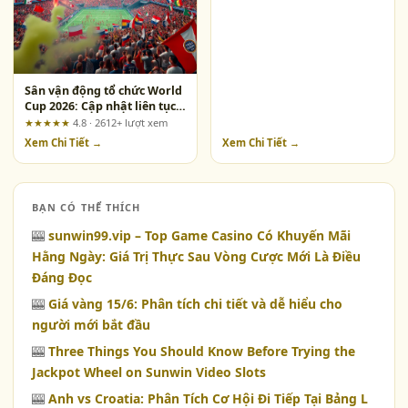
Sân vận động tổ chức World
Cup 2026: Cập nhật liên tục
và những điều cần biết
★★★★★
4.8 · 2612+ lượt xem
Xem Chi Tiết →
Xem Chi Tiết →
BẠN CÓ THỂ THÍCH
🎰
sunwin99.vip – Top Game Casino Có Khuyến Mãi
Hằng Ngày: Giá Trị Thực Sau Vòng Cược Mới Là Điều
Đáng Đọc
🎰
Giá vàng 15/6: Phân tích chi tiết và dễ hiểu cho
người mới bắt đầu
🎰
Three Things You Should Know Before Trying the
Jackpot Wheel on Sunwin Video Slots
🎰
Anh vs Croatia: Phân Tích Cơ Hội Đi Tiếp Tại Bảng L