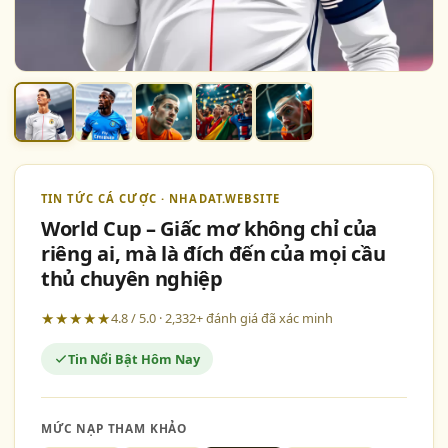
TIN TỨC CÁ CƯỢC · NHADAT.WEBSITE
World Cup – Giấc mơ không chỉ của
riêng ai, mà là đích đến của mọi cầu
thủ chuyên nghiệp
★★★★★
4.8 / 5.0 · 2,332+ đánh giá đã xác minh
Tin Nổi Bật Hôm Nay
MỨC NẠP THAM KHẢO