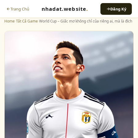
nhadat.website
.
Trang Chủ
Đăng Ký
Home
›
Tất Cả Game
›
World Cup – Giấc mơ không chỉ của riêng ai, mà là đích