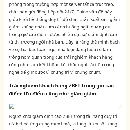
phòng trong trường hợp một server tất cả trục trẹo,
chắc bền gửi động tiếp nối 24/7. Chính vấn đề này
giúp khối hệ thống duy trì độ chắc chắn xuất sắc, giảm
giảm Khủng nhất cụm cảnh huống ngắt quãng dù
trong giờ cao điểm, được phiêu dạt sự giám định cao
từ thị trường ngôi nhà bạn. Đây là ráng thể minh bạch
về sự bài bác toán ngôi nhà loại đang hiểu rõ tầm
trông nom quan trọng của trải nghiệm khách hàng
cũng như cam kết không kết thúc nghỉ cải tiến công
nghệ để giữ được vì chưng trí vì chưng chũm.
Trải nghiệm khách hàng ZBET trong giờ cao
điểm: Ưu điểm cũng như giảm giảm
Người chơi giám định cao ZBET trong tài năng duy trì
ufabet hệ ứng dụng mượt mà, lạ lùng là khi số lượng