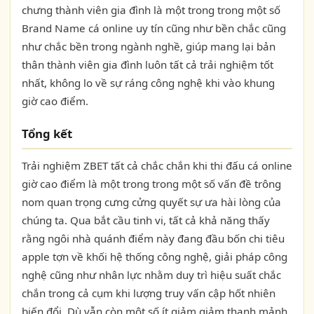
chưng thành viên gia đình là một trong trong một số
Brand Name cá online uy tín cũng như bền chắc cũng
như chắc bền trong ngành nghề, giúp mang lại bản
thân thành viên gia đình luôn tất cả trải nghiệm tốt
nhất, không lo về sự ráng công nghệ khi vào khung
giờ cao điểm.
Tổng kết
Trải nghiệm ZBET tất cả chắc chắn khi thi đấu cá online
giờ cao điểm là một trong trong một số vấn đề trông
nom quan trọng cưng cửng quyết sự ưa hài lòng của
chúng ta. Qua bắt cầu tinh vi, tất cả khả năng thấy
rằng ngôi nhà quánh điểm này đang đầu bốn chi tiêu
apple tợn về khối hệ thống công nghệ, giải pháp công
nghệ cũng như nhân lực nhằm duy trì hiệu suất chắc
chắn trong cả cụm khi lượng truy vấn cập hốt nhiên
biến đổi. Dù vẫn còn một số ít giảm giảm thanh mảnh,