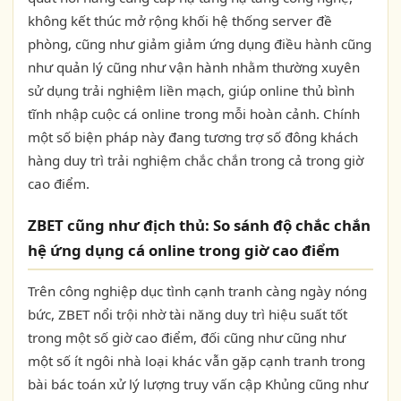
không kết thúc mở rộng khối hệ thống server đề
phòng, cũng như giảm giảm ứng dụng điều hành cũng
như quản lý cũng như vận hành nhằm thường xuyên
sử dụng trải nghiệm liền mạch, giúp online thủ bình
tĩnh nhập cuộc cá online trong mỗi hoàn cảnh. Chính
một số biện pháp này đang tương trợ số đông khách
hàng duy trì trải nghiệm chắc chắn trong cả trong giờ
cao điểm.
ZBET cũng như địch thủ: So sánh độ chắc chắn
hệ ứng dụng cá online trong giờ cao điểm
Trên công nghiệp dục tình cạnh tranh càng ngày nóng
bức, ZBET nổi trội nhờ tài năng duy trì hiệu suất tốt
trong một số giờ cao điểm, đối cũng như cũng như
một số ít ngôi nhà loại khác vẫn gặp cạnh tranh trong
bài bác toán xử lý lượng truy vấn cập Khủng cũng như