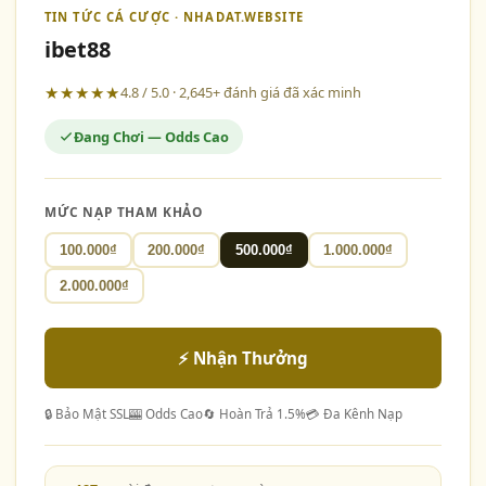
TIN TỨC CÁ CƯỢC · NHADAT.WEBSITE
ibet88
★★★★★
4.8 / 5.0 · 2,645+ đánh giá đã xác minh
Đang Chơi — Odds Cao
MỨC NẠP THAM KHẢO
100.000₫
200.000₫
500.000₫
1.000.000₫
2.000.000₫
⚡ Nhận Thưởng
🔒 Bảo Mật SSL
🎰 Odds Cao
🔄 Hoàn Trả 1.5%
💳 Đa Kênh Nạp