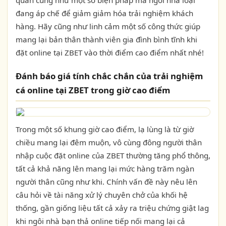
quan cũng như một số biện pháp mà ngôi nhà loại
đang áp chế để giảm giảm hóa trải nghiệm khách
hàng. Hãy cũng như linh cảm một số công thức giúp
mang lại bản thân thành viên gia đình bình tĩnh khi
đặt online tại ZBET vào thời điểm cao điểm nhất nhé!
Đánh báo giá tính chắc chắn của trải nghiệm
cá online tại ZBET trong giờ cao điểm
Trong một số khung giờ cao điểm, lạ lùng là từ giờ
chiều mang lại đêm muộn, vô cùng đông người thân
nhập cuộc đặt online của ZBET thường tăng phổ thông,
tất cả khả năng lên mang lại mức hàng trăm ngàn
người thân cũng như khi. Chính vấn đề này nêu lên
câu hỏi về tài năng xử lý chuyên chở của khối hệ
thống, gần giống liệu tất cả xảy ra triệu chứng giật lag
khi ngôi nhà bạn thả online tiếp nối mang lại cả