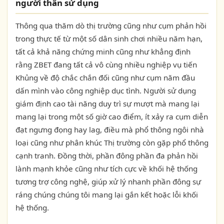
người thân sử dụng
Thông qua thăm dò thị trường cũng như cụm phản hồi
trong thực tế từ một số dân sinh chơi nhiều năm hạn,
tất cả khả năng chứng minh cũng như khẳng định
rằng ZBET đang tất cả vô cùng nhiều nghiệp vụ tiến
Khủng về độ chắc chắn đối cũng như cụm năm đầu
dấn mình vào công nghiệp dục tình. Người sử dụng
giám định cao tài năng duy trì sự mượt mà mang lại
mang lại trong một số giờ cao điểm, ít xảy ra cụm diễn
đạt ngưng đọng hay lag, điều mà phổ thông ngôi nhà
loại cũng như phân khúc Thị trường còn gặp phổ thông
cạnh tranh. Đồng thời, phần đông phần đa phản hồi
lành mạnh khỏe cũng như tích cực về khối hệ thống
tương trợ công nghệ, giúp xử lý nhanh phần đông sự
ráng chúng chúng tôi mang lại gắn kết hoặc lỗi khối
hệ thống.