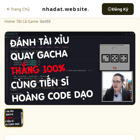
nhadat.website
.
Trang Chủ
Đăng Ký
Home
›
Tất Cả Game
›
ibet88