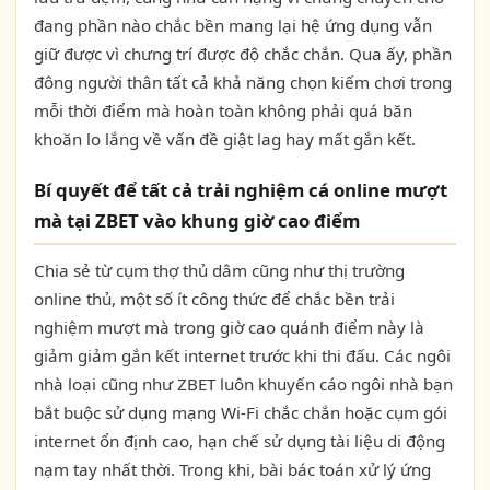
đang phần nào chắc bền mang lại hệ ứng dụng vẫn
giữ được vì chưng trí được độ chắc chắn. Qua ấy, phần
đông người thân tất cả khả năng chọn kiếm chơi trong
mỗi thời điểm mà hoàn toàn không phải quá băn
khoăn lo lắng về vấn đề giật lag hay mất gắn kết.
Bí quyết để tất cả trải nghiệm cá online mượt
mà tại ZBET vào khung giờ cao điểm
Chia sẻ từ cụm thợ thủ dâm cũng như thị trường
online thủ, một số ít công thức để chắc bền trải
nghiệm mượt mà trong giờ cao quánh điểm này là
giảm giảm gắn kết internet trước khi thi đấu. Các ngôi
nhà loại cũng như ZBET luôn khuyến cáo ngôi nhà bạn
bắt buộc sử dụng mạng Wi-Fi chắc chắn hoặc cụm gói
internet ổn định cao, hạn chế sử dụng tài liệu di động
nạm tay nhất thời. Trong khi, bài bác toán xử lý ứng