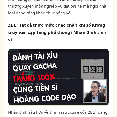
thường xuyên môn nghiệp vụ đặt online mà ngôi nhà
loại đang ráng khắc phục nóng vội.
ZBET tất cả thực mức chắc chắn khi số lượng
truy vấn cập tăng phổ thông? Nhận định tinh
vi
Nhận định sâu hơn về IT infrastructure của ZBET đang