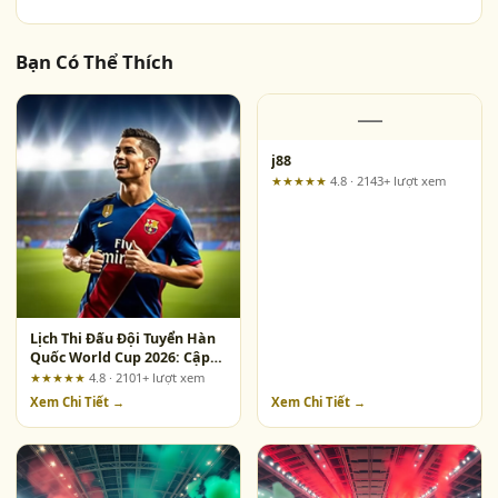
Bạn Có Thể Thích
—
j88
★★★★★
4.8 · 2143+ lượt xem
Lịch Thi Đấu Đội Tuyển Hàn
Quốc World Cup 2026: Cập
Nhật Giờ Việt Nam Chi Tiết
★★★★★
4.8 · 2101+ lượt xem
Nhất
Xem Chi Tiết →
Xem Chi Tiết →