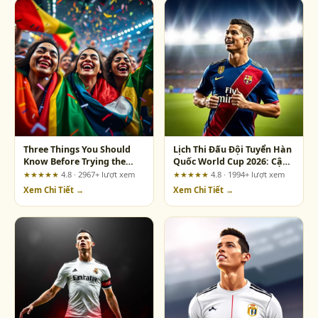
Three Things You Should
Lịch Thi Đấu Đội Tuyển Hàn
Know Before Trying the
Quốc World Cup 2026: Cập
Jackpot Wheel on Sunwin
Nhật Giờ Việt Nam Chi Tiết
★★★★★
4.8 · 2967+ lượt xem
★★★★★
4.8 · 1994+ lượt xem
Video Slots
Nhất
Xem Chi Tiết →
Xem Chi Tiết →