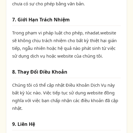
chưa có sự cho phép bằng văn bản.
7. Giới Hạn Trách Nhiệm
Trong phạm vi pháp luật cho phép, nhadat.website
sẽ không chịu trách nhiệm cho bất kỳ thiệt hại gián
tiếp, ngẫu nhiên hoặc hệ quả nào phát sinh từ việc
sử dụng dịch vụ hoặc website của chúng tôi.
8. Thay Đổi Điều Khoản
Chúng tôi có thể cập nhật Điều Khoản Dịch Vụ này
bất kỳ lúc nào. Việc tiếp tục sử dụng website đồng
nghĩa với việc bạn chấp nhận các điều khoản đã cập
nhật.
9. Liên Hệ