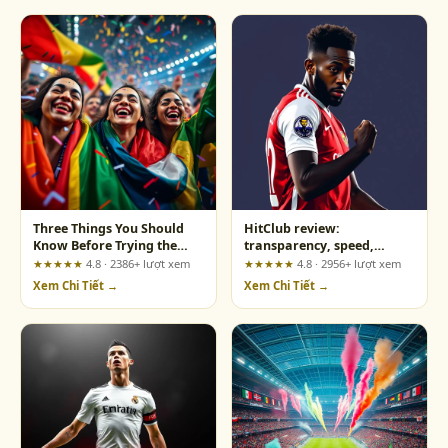
Three Things You Should
HitClub review:
Know Before Trying the
transparency, speed,
Jackpot Wheel on Sunwin
usability, security and
★★★★★
4.8 · 2386+ lượt xem
★★★★★
4.8 · 2956+ lượt xem
Video Slots
support under the
Xem Chi Tiết →
Xem Chi Tiết →
microscope